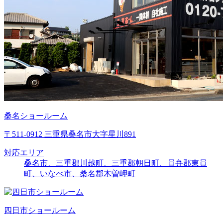
桑名ショールーム
〒511-0912 三重県桑名市大字星川891
対応エリア
桑名市、三重郡川越町、三重郡朝日町、員弁郡東員
町、いなべ市、桑名郡木曽岬町
四日市ショールーム