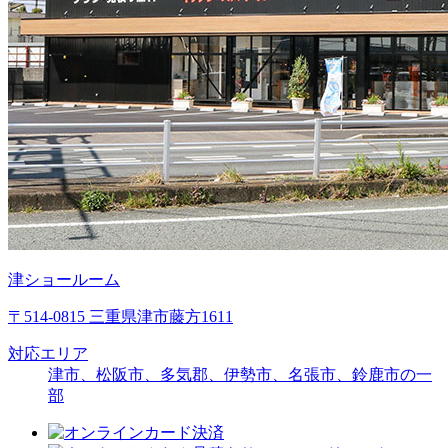
津ショールーム
〒514-0815 三重県津市藤方1611
対応エリア
津市、松阪市、多気郡、伊勢市、名張市、鈴鹿市の一
部