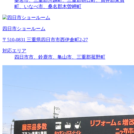
桑名市、三重郡川越町、三重郡朝日町、員弁郡東員
町、いなべ市、桑名郡木曽岬町
四日市ショールーム
〒510-0831 三重県四日市市西伊倉町2-27
対応エリア
四日市市、鈴鹿市、亀山市、三重郡菰野町