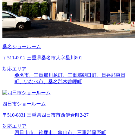
桑名ショールーム
〒511-0912 三重県桑名市大字星川891
対応エリア
桑名市、三重郡川越町、三重郡朝日町、員弁郡東員
町、いなべ市、桑名郡木曽岬町
四日市ショールーム
〒510-0831 三重県四日市市西伊倉町2-27
対応エリア
四日市市、鈴鹿市、亀山市、三重郡菰野町