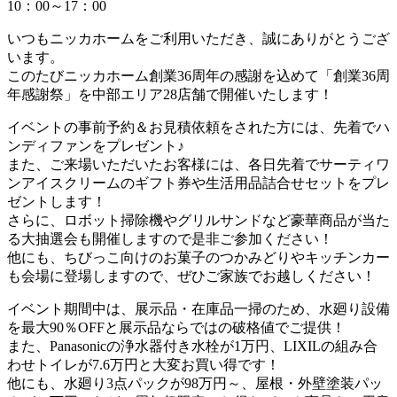
10：00～17：00
いつもニッカホームをご利用いただき、誠にありがとうござ
います。
このたびニッカホーム創業36周年の感謝を込めて「創業36周
年感謝祭」を中部エリア28店舗で開催いたします！
イベントの事前予約＆お見積依頼をされた方には、先着でハ
ンディファンをプレゼント♪
また、ご来場いただいたお客様には、各日先着でサーティワ
ンアイスクリームのギフト券や生活用品詰合せセットをプレ
ゼントします！
さらに、ロボット掃除機やグリルサンドなど豪華商品が当た
る大抽選会も開催しますので是非ご参加ください！
他にも、ちびっこ向けのお菓子のつかみどりやキッチンカー
も会場に登場しますので、ぜひご家族でお越しください！
イベント期間中は、展示品・在庫品一掃のため、水廻り設備
を最大90％OFFと展示品ならではの破格値でご提供！
また、Panasonicの浄水器付き水栓が1万円、LIXILの組み合
わせトイレが7.6万円と大変お買い得です！
他にも、水廻り3点パックが98万円～、屋根・外壁塗装パッ